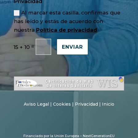
Privacidad
Al marcar esta casilla, confirmas que
has leído y estás de acuerdo con
nuestra
Política de privacidad
=
15 + 10
ENVIAR
Aviso Legal
|
Cookies
|
Privacidad
|
Inicio
Financiado por la Unión Europea – NextGenerationEU