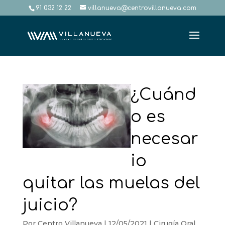
91 032 12 22
villanueva@centrovillanueva.com
¿Cuánd
o es
necesar
io
quitar las muelas del
juicio?
Por
Centro Villanueva
|
12/05/2021
|
Cirugía Oral