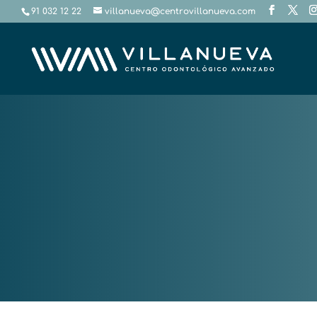
91 032 12 22
villanueva@centrovillanueva.com