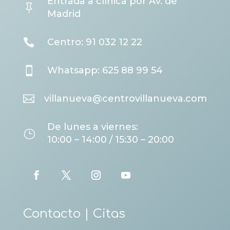
Entrada a clínica por Av. de

Madrid

Centro: 91 032 12 22

Whatsapp: 625 88 99 54

villanueva@centrovillanueva.com
De lunes a viernes:
}
10:00 – 14:00 / 15:30 – 20:00
Contacto | Citas