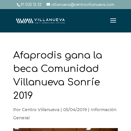
91 032 12 22
villanueva@centrovillanueva.com
Afaprodis gana la
beca Comunidad
Villanueva Sonríe
2019
Por
Centro Villanueva
|
05/04/2019
|
Información
General