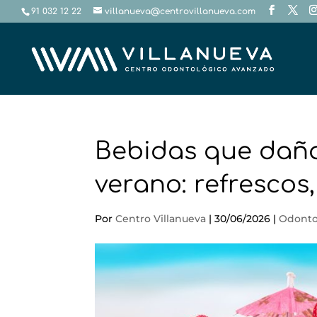
91 032 12 22
villanueva@centrovillanueva.com
Bebidas que daña
verano: refrescos
Por
Centro Villanueva
|
30/06/2026
|
Odonto