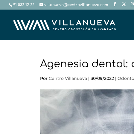
91 032 12 22
villanueva@centrovillanueva.com
Agenesia dental: 
Por
Centro Villanueva
|
30/09/2022
|
Odonto