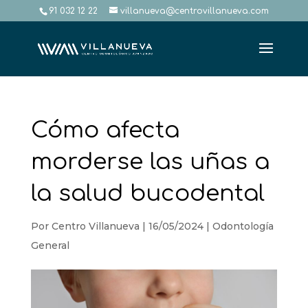
91 032 12 22
villanueva@centrovillanueva.com
Cómo afecta
morderse las uñas a
la salud bucodental
Por
Centro Villanueva
|
16/05/2024
|
Odontología
General