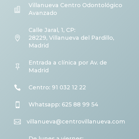
Villanueva Centro Odontológico

Avanzado
Calle Jaral, 1, CP:

28229, Villanueva del Pardillo,
Madrid
Entrada a clínica por Av. de

Madrid

Centro: 91 032 12 22

Whatsapp: 625 88 99 54

villanueva@centrovillanueva.com
De lunes a viernes: