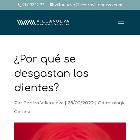
91 032 12 22
villanueva@centrovillanueva.com
¿Por qué se
desgastan los
dientes?
Por
Centro Villanueva
|
28/02/2022
|
Odontología
General