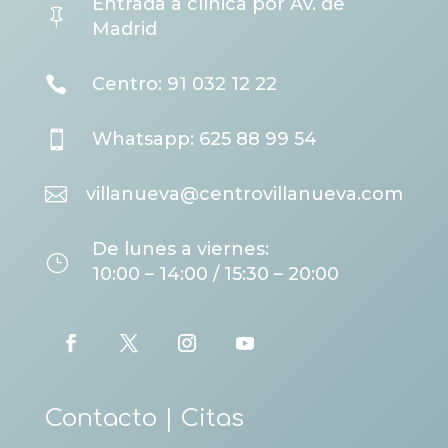
Entrada a clínica por Av. de

Madrid

Centro: 91 032 12 22

Whatsapp: 625 88 99 54

villanueva@centrovillanueva.com
De lunes a viernes:
}
10:00 – 14:00 / 15:30 – 20:00
Contacto | Citas